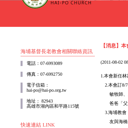
【消息】本
海埔基督長老教會相關聯絡資訊
(2011-08-02 08
電話：07-6993089
傳真：07-6992750
1.本會新任
電子信箱：
2.本會訂
hai-po@hai-po.org.tw
敏牧師、
地址： 82943
爸爸「父
高雄市湖內區和平路115號
3.海埔教會
友與海橋
快速連結 LINK