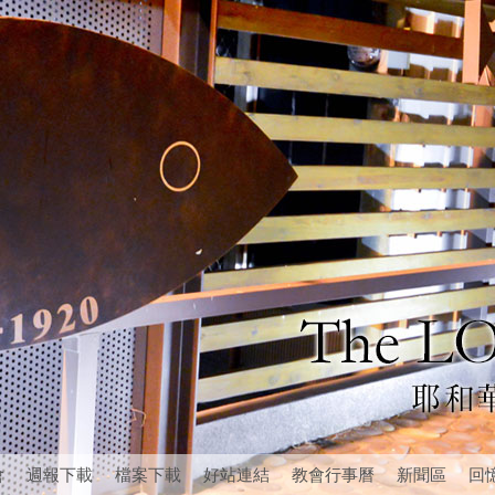
會
週報下載
檔案下載
好站連結
教會行事曆
新聞區
回