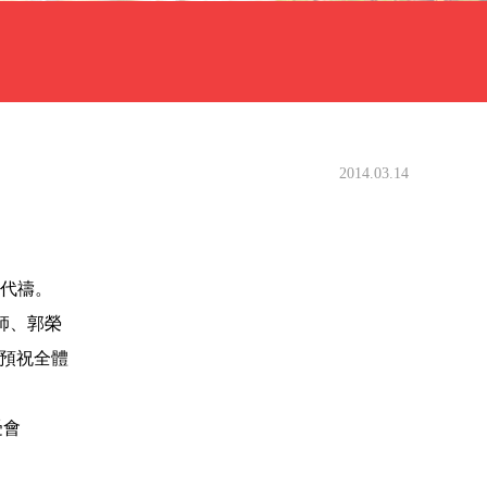
2014.03.14
心代禱。
師、郭榮
預祝全體
受會