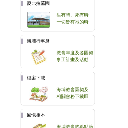
麥比拉墓園
生有時、死有時
一切皆有祂的時
海埔行事曆
教會年度及各團契
事工計畫及活動
檔案下載
海埔教會團契及
相關會務下載區
回憶相本
海埔教會的點點滴