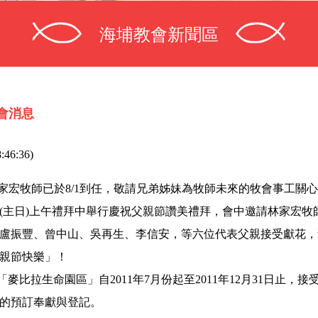
海埔教會新聞區
會消息
:46:36)
林家宏牧師已於8/1到任，敬請兄弟姊妹為牧師未來的牧會事工關
8/7(主日)上午禮拜中舉行慶祝父親節讚美禮拜，會中邀請林家宏牧
盧振豐、曾中山、吳再生、李信安，等六位代表父親接受獻花，
親節快樂」！
「麥比拉生命園區」自2011年7月份起至2011年12月31日止，接
的預訂奉獻與登記。